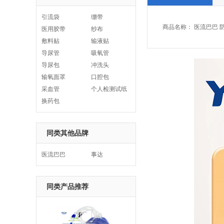
引流袋
绷带
商品名称：
医流巴巴 防
医用胶带
纱布
敷料贴
输液贴
导尿管
吸氧管
导尿包
冲洗头
输氧面罩
口腔包
采血管
个人检测试纸
换药包
同类其他品牌
医流巴巴
事达
同类产品推荐