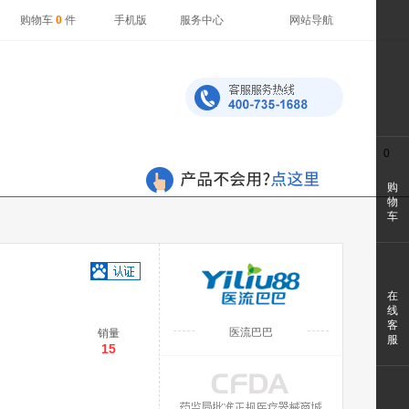
购物车
0
件
手机版
服务中心
网站导航
0
购
物
车
）
在
线
客
医流巴巴
销量
服
15