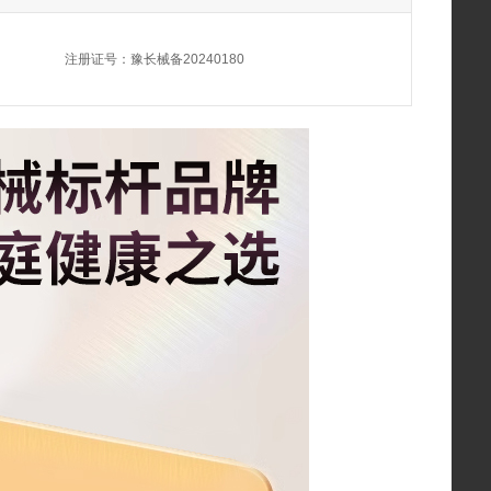
注册证号：
豫长械备20240180