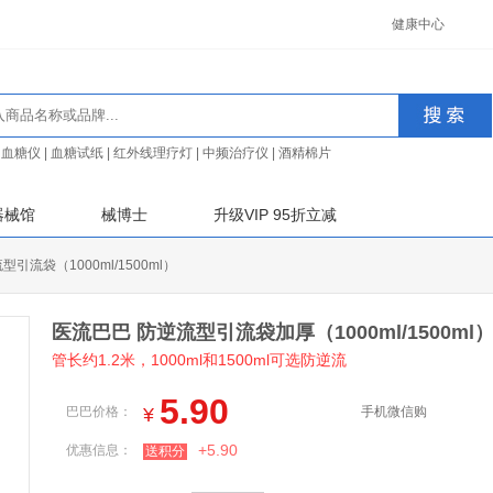
健康中心
血糖仪
|
血糖试纸
|
红外线理疗灯
|
中频治疗仪
|
酒精棉片
器械馆
械博士
升级VIP 95折立减
引流袋（1000ml/1500ml）
医流巴巴 防逆流型引流袋加厚（1000ml/1500ml
管长约1.2米，1000ml和1500ml可选防逆流
5.90
巴巴价格：
¥
手机微信购
+5.90
优惠信息：
送积分