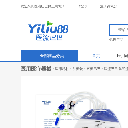
欢迎来到医流巴巴网上商城！
请登录
注册得积分
热搜产品：
全部商品分类
首页
医用
医用医疗器械
>
医用耗材
>
引流袋
>
医流巴巴
>
医流巴巴 防逆流型