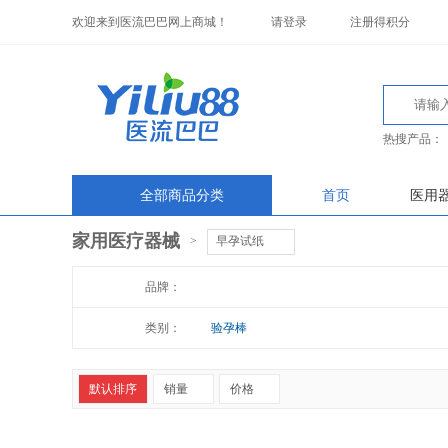
欢迎来到医流巴巴网上商城！
请登录
注册得积分
热搜产品：
全部商品分类
首页
医用
家用医疗器械
>
早孕试纸
品牌：
类别：
验孕棒
默认排序
销量
价格