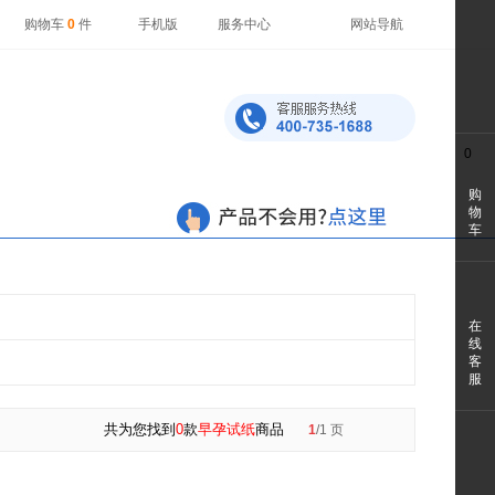
购物车
0
件
手机版
服务中心
网站导航
0
购
物
车
在
线
客
服
共为您找到
0
款
早孕试纸
商品
1
/1 页