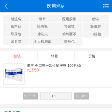
医用耗材
引流袋
绷带
医用胶带
纱布
敷料贴
输液贴
导尿管
吸氧管
导尿包
冲洗头
输氧面罩
口腔包
采血管
个人检测试
换药包
默认
销量
价格
事丰 创口贴一次性输液贴 100片/盒
13.50
¥
<
上一页
下一页 >
1/1